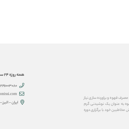
همه روزه 24 ساعته همراهتیم
02191003080
onissi.com
رف قهوه و براورده سازی نیاز
ایران - البرز
قهوه به عنوان یک نوشیدنی گرم
زش مخاطبین خود با برگزاری دوره