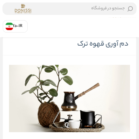
جستجو در فروشگاه
fa-IR
خانه
/
دم آوری قهوه ترک
دم آوری قهوه ترک