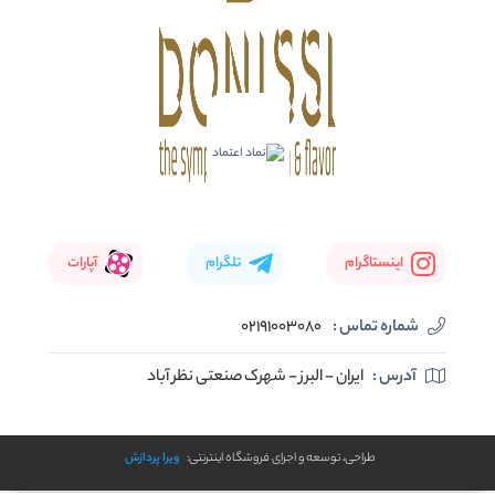
اینستاگرام
تلگرام
آپارات
شماره تماس :
02191003080
آدرس :
ایران - البرز - شهرک صنعتی نظر آباد
طراحی، توسعه و اجرای فروشگاه اینترنتی:
ویرا پردازش