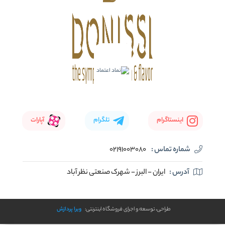
اینستاگرام
تلگرام
آپارات
شماره تماس :
02191003080
آدرس :
ایران - البرز - شهرک صنعتی نظر آباد
طراحی، توسعه و اجرای فروشگاه اینترنتی:
ویرا پردازش