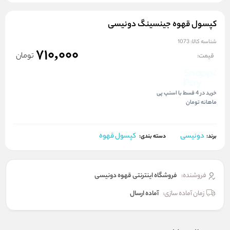
کپسول قهوه جینسینگ دونیسی
شناسه کالا:
1073
710,000
تومان
قیمت:
خرید در 4 قسط با اسنپ پی
ماهانه
تومان
دونیسی
کپسول قهوه
برند:
دسته بندی:
فروشنده:
فروشگاه اینترنتی قهوه دونیسی
زمان آماده سازی:
آماده ارسال