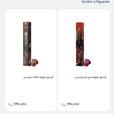
محصولات مشابه
کپسول قهوه صبح بخیر دونیسی
کپسول قهوه شکلات دونیسی
ک
690,000
690,000