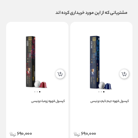
مشتریانی که از این مورد خریداری کرده اند
کپسول قهوه جیم تایم دونیسی
کپسول قهوه زومبا دونیسی
ک
690,000
690,000