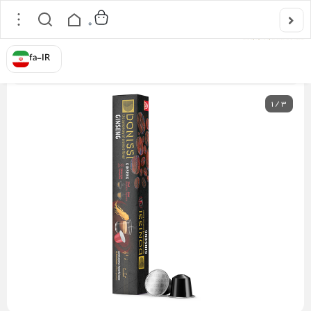
0
خانه
/
کپسول قهوه
/
کپسول قهوه جینسینگ دونیسی
fa-IR
1
/
3