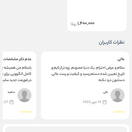
1,400,000
نظرات کاربران
عالی
عذم ذکر مشخصات م
سلام و عرض احترام. یک دنیا ممنونم. زودتر از تایم و
باسلام من همیشه دون
تاریخ تعیین شده دستم رسید و کیفیت و رست عالی.
کامل الگوویی برای سای
دستتون درد نکنه
در فورمت جدید سایت 
اسیدیته وترشی ،تلخی 
علی
سعید
پزشگی داشته وبرای م
حرکت روبه عقب برای
14 مهر 1403
07 مهر 1401
همیشه پیشرو بوده .ب