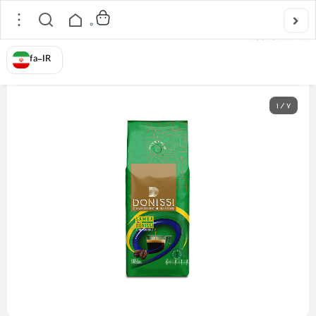
0
خانه
/
دانه قهوه 250 گرمی
/
دانه قهوه 100% عربیکا سامبا دونیسی
fa-IR
1
/
7