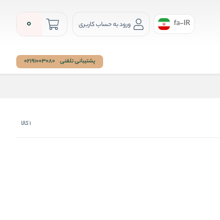
0
fa-IR
ورود به حساب کاربری
پشتیبانی تلفنی
02191003080
1
کالا