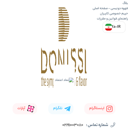
بلاگ
قهوه دونیسی - صفحه اصلی
حریم خصوصی کاربران
راهنمای قوانین و مقررات
fa-IR
اینستاگرام
تلگرام
آپارات
شماره تماس :
02191003080