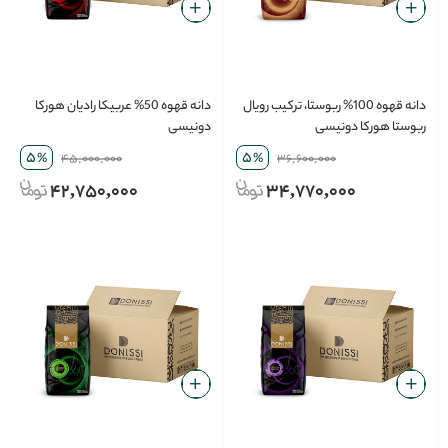
دانه قهوه 100% ربوستا، ترکیب رویال
دانه قهوه 50% عربیکا رادیان هورکا
ربوستا هورکا دونیسی
دونیسی
5
5
%
45,000,000
%
36,600,000
42,750,000
34,770,000