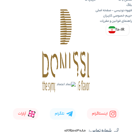
تماس با ما
درباره ما
بلاگ
قهوه دونیسی - صفحه اصلی
حریم خصوصی کاربران
راهنمای قوانین و مقررات
fa-IR
اینستاگرام
تلگرام
آپارات
شماره تماس :
02191003080