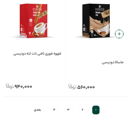
قهوه فوری تافی نات لته دونیسی
ماسالا دونیسی
940,000
560,000
1
2
3
4
بعدی