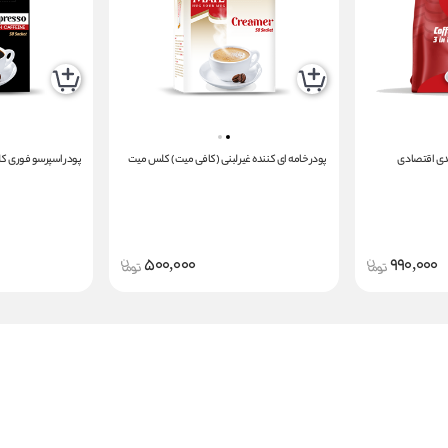
پودر خامه ای کننده غیر لبنی (کافی میت) کلس میت
پودر اسپرسو فوری 
500,000
990,000