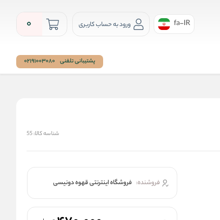
0
fa-IR
ورود به حساب کاربری
پشتیبانی تلفنی
02191003080
شناسه کالا:
55
فروشنده:
فروشگاه اینترنتی قهوه دونیسی