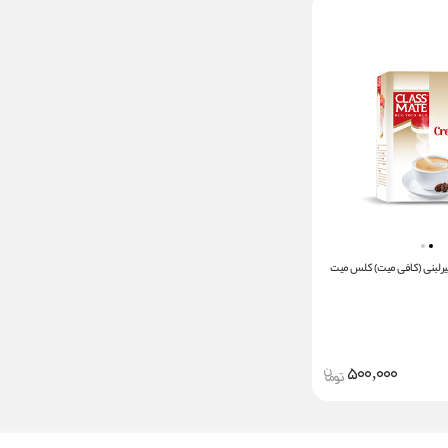
غیر لبنی (کافی میت) کلس میت
500,000