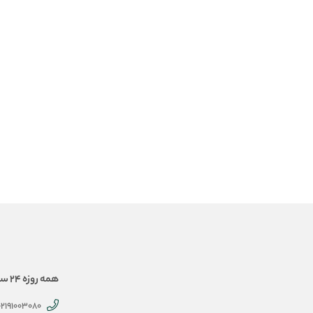
همه روزه 24 ساعته همراهتیم
02191003080