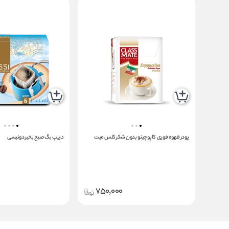
پودر قهوه فوری کاپوچینو بدون شکر کلس میت
دریپ بگ صبح بخیر دونیسی
750,000