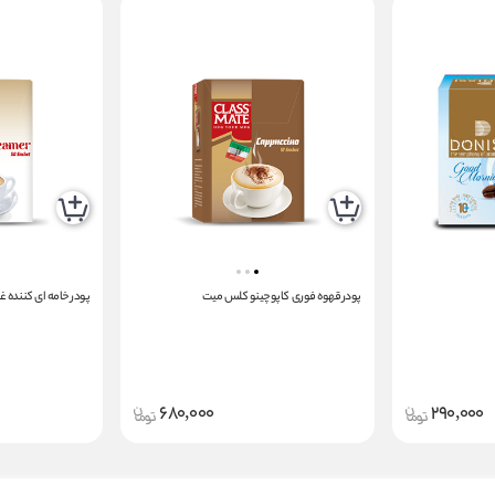
پودر قهوه فوری کاپوچینو کلس میت
پودر خامه ای کننده 
680,000
290,000