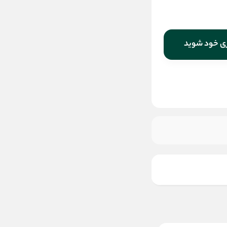
470,000
قیمت:
تومان
افزودن به سبد
ری خود شوید
خرید در 4 قسط با اسنپ پی
ماهانه
تومان