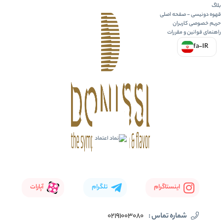
بلاگ
قهوه دونیسی - صفحه اصلی
حریم خصوصی کاربران
راهنمای قوانین و مقررات
fa-IR
اینستاگرام
تلگرام
آپارات
شماره تماس :
02191003080