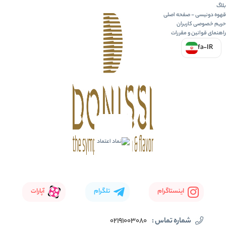
بلاگ
قهوه دونیسی - صفحه اصلی
حریم خصوصی کاربران
راهنمای قوانین و مقررات
fa-IR
اینستاگرام
تلگرام
آپارات
شماره تماس :
02191003080