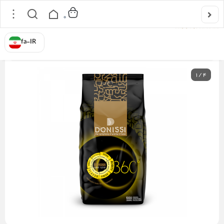
0
خانه
/
دانه قهوه 1 کیلوگرمی
/
دانه قهوه 80% عربیکا ریمان دونیسی
fa-IR
1
/
4