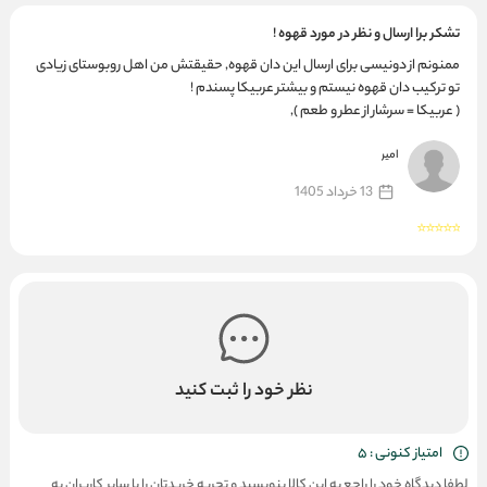
تشکر برا ارسال و نظر در مورد قهوه !
ممنونم از دونیسی برای ارسال این دان قهوه, حقیقتش من اهل روبوستای زیادی
تو ترکیب دان قهوه نیستم و بیشتر عربیکا پسندم !
( عربیکا = سرشار از عطر و طعم ),
واسه همین اگه این ترکیب رو یه وقت خواستید سفارش بدید موقع آنباکسش
امیر
شدیدا مست عطر شدید قهوه تازه رستش میشید...
عطر و طعم خوبی داره خدایی .
13 خرداد 1405
نظر خود را ثبت کنید
امتیاز کنونی : 5
لطفا دیدگاه خود را راجع به این کالا بنویسید و تجربه خریدتان را با سایر کاربران به