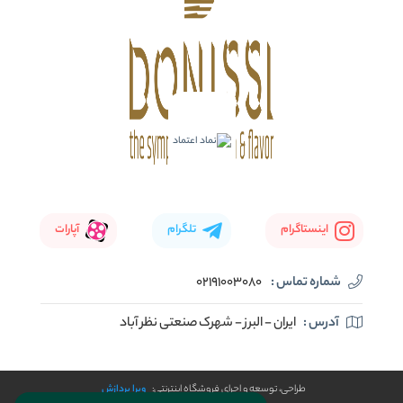
اینستاگرام
تلگرام
آپارات
شماره تماس :
02191003080
آدرس :
ایران - البرز - شهرک صنعتی نظر آباد
طراحی، توسعه و اجرای فروشگاه اینترنتی:
ویرا پردازش