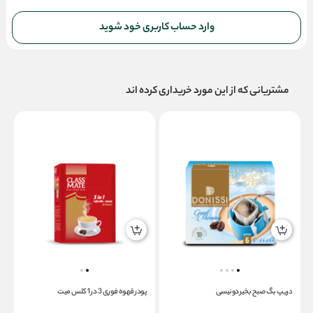
وارد حساب کاربری خود شوید
مشتریانی که از این مورد خریداری کرده اند
دریپ بگ صبح بخیر دونیسی
پودر قهوه فوری 3 در 1 کلس میت
پ