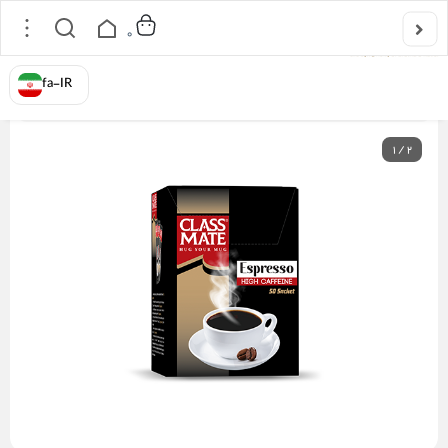
0
خانه
/
قهوه فوری کلس میت
/
پودر اسپرسو فوری کلس میت
fa-IR
1
/
2