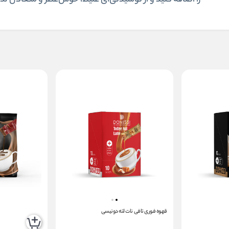
را اضافه کنید و از نوشیدنی‌ای غلیظ، خوش‌عطر و متعادل لذ
قهوه فوری تافی نات لته دونیسی