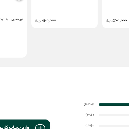
940,000
560,000
قهوه فوری موکا دون
)
(100
1
%
)
(0
0
%
)
(0
0
%
وارد حساب کارب