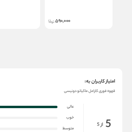
590,000
امتیاز کاربران به:
قهوه فوری کارامل ماکیاتو دونیسی
عالی
خوب
5
از 5
متوسط