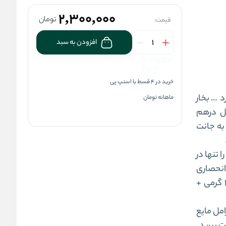
2,300,000
تومان
قیمت:
افزودن به سبد
خرید در 4 قسط با اسنپ پی
د… بخار
ماهانه
تومان
مل درهم
 به جانت
 تنها در
انحصاری
دونیسی، برای اولین بار در جهان، با ساشه قهوه فوری ۲۷ گرمی +
مل مایع