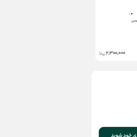
یسی
2,300,000
قهوه فوری کارامل ماکیاتو
دونیسی
2,300,000
قیمت:
تومان
افزودن به سبد
ری خود شوید