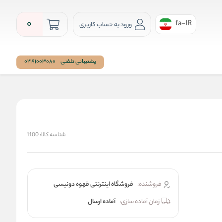
0
fa-IR
ورود به حساب کاربری
پشتیبانی تلفنی
02191003080
شناسه کالا:
1100
فروشنده:
فروشگاه اینترنتی قهوه دونیسی
زمان آماده سازی:
آماده ارسال