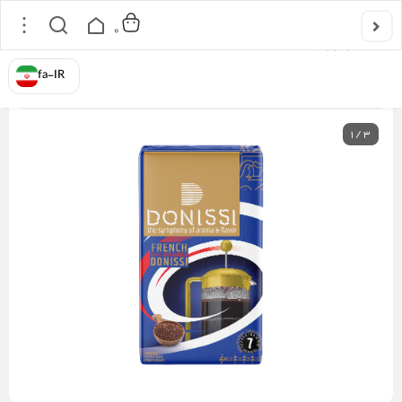
0
خانه
/
پودر قهوه
/
پودر قهوه وکیوم فرانسه دونیسی
fa-IR
5
1
/
3