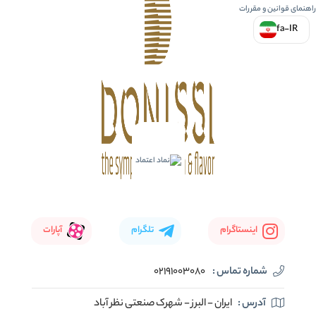
راهنمای قوانین و مقررات
fa-IR
اینستاگرام
تلگرام
آپارات
شماره تماس :
02191003080
آدرس :
ایران - البرز - شهرک صنعتی نظر آباد