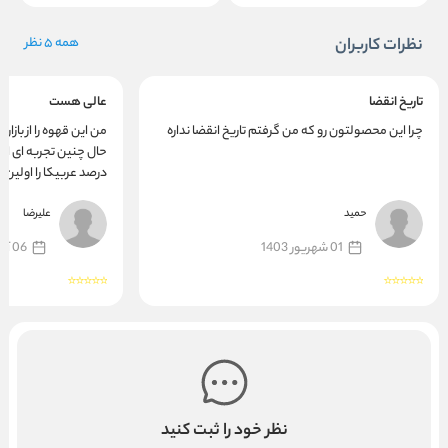
نظرات کاربران
همه 5 نظر
تاریخ انقضا
عالی هست
چرا این محصولتون رو که من گرفتم تاریخ انقضا نداره
من این قهوه را از بازار 
حال چنين تجربه ای ا
درصد عربیکا را اولين 
کردم که برایم منحصرب
حمید
علیرضا
01 شهریور 1403
06 آذر 1402
نظر خود را ثبت کنید