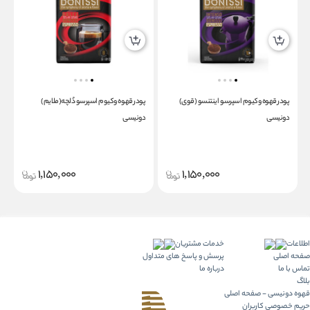
پودر قهوه وکیوم اسپرسو اینتنسو (قوی)
پودر قهوه وکیوم اسپرسو دُلچه(ملایم)
پ
دونیسی
دونیسی
1,150,000
1,150,000
اطلاعات
خدمات مشتریان
صفحه اصلی
پرسش و پاسخ های متداول
تماس با ما
درباره ما
بلاگ
قهوه دونیسی - صفحه اصلی
حریم خصوصی کاربران